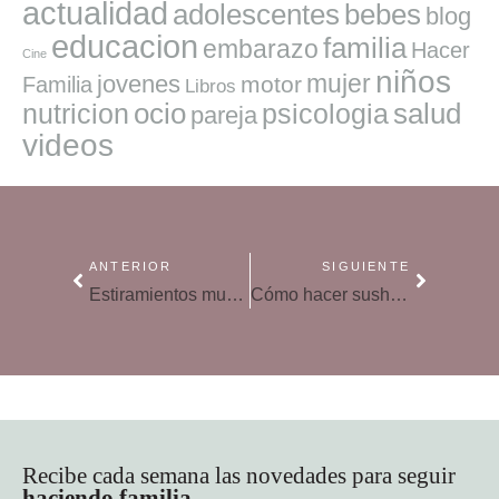
actualidad
adolescentes
bebes
blog
educacion
familia
embarazo
Hacer
Cine
niños
mujer
jovenes
motor
Familia
Libros
ocio
salud
nutricion
psicologia
pareja
videos
ANTERIOR
SIGUIENTE
Estiramientos musculares durante el embarazo
Cómo hacer sushi – Maki Roll
Recibe cada semana las novedades para seguir
haciendo familia
.