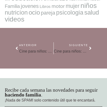
niños
mujer
jovenes
motor
Familia
Libros
ocio
salud
nutricion
psicologia
pareja
videos
ANTERIOR
SIGUIENTE
Cine para niños: «El viento se levanta»
Cine para niños: «La tropa de trapo en la selva del arcoíris»
Recibe cada semana las novedades para seguir
haciendo familia
.
¡Nada de SPAM!
solo contenido útil que te encantará.