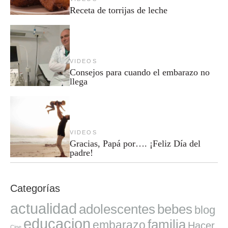
Receta de torrijas de leche
VIDEOS
Consejos para cuando el embarazo no
llega
VIDEOS
Gracias, Papá por…. ¡Feliz Día del
padre!
Categorías
actualidad
adolescentes
bebes
blog
educacion
familia
embarazo
Hacer
Cine