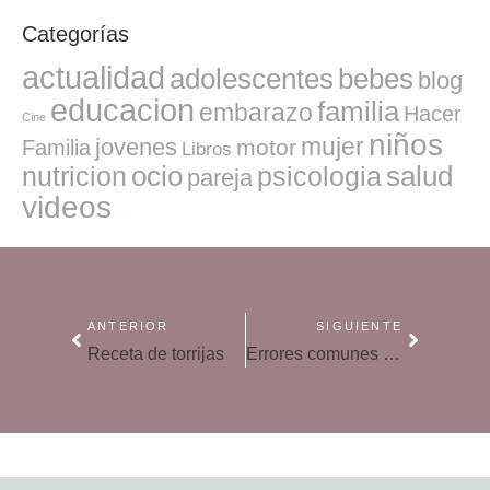
Categorías
actualidad
adolescentes
bebes
blog
educacion
familia
embarazo
Hacer
Cine
niños
mujer
jovenes
motor
Familia
Libros
ocio
salud
nutricion
psicologia
pareja
videos
ANTERIOR
SIGUIENTE
Receta de torrijas
Errores comunes respecto al sueño del bebé