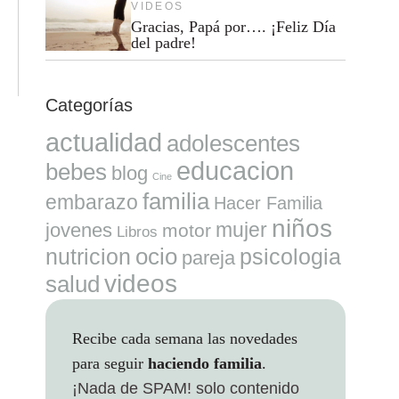
VIDEOS
Gracias, Papá por…. ¡Feliz Día
del padre!
Categorías
actualidad
adolescentes
educacion
bebes
blog
Cine
familia
embarazo
Hacer Familia
niños
mujer
jovenes
motor
Libros
ocio
nutricion
psicologia
pareja
videos
salud
Recibe cada semana las novedades
para seguir
haciendo familia
.
¡Nada de SPAM!
solo contenido