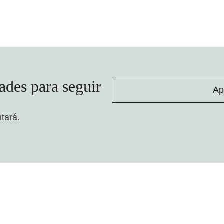
ades para seguir
Ap
ntará.