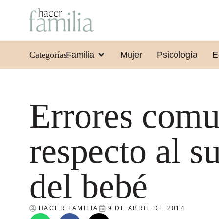
Categorías:
Familia
Mujer
Psicología
E
Errores com
respecto al s
del bebé
HACER FAMILIA
9 DE ABRIL DE 2014