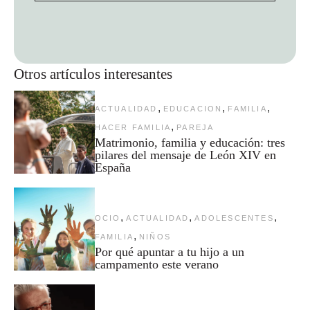
Otros artículos interesantes
,
,
,
ACTUALIDAD
EDUCACION
FAMILIA
,
HACER FAMILIA
PAREJA
Matrimonio, familia y educación: tres
pilares del mensaje de León XIV en
España
,
,
,
OCIO
ACTUALIDAD
ADOLESCENTES
,
FAMILIA
NIÑOS
Por qué apuntar a tu hijo a un
campamento este verano