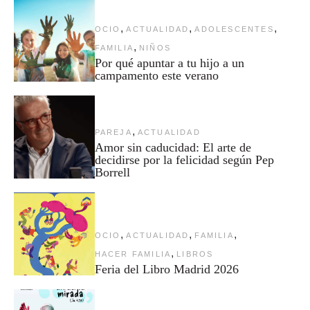
,
,
,
OCIO
ACTUALIDAD
ADOLESCENTES
,
FAMILIA
NIÑOS
Por qué apuntar a tu hijo a un
campamento este verano
,
PAREJA
ACTUALIDAD
Amor sin caducidad: El arte de
decidirse por la felicidad según Pep
Borrell
,
,
,
OCIO
ACTUALIDAD
FAMILIA
,
HACER FAMILIA
LIBROS
Feria del Libro Madrid 2026