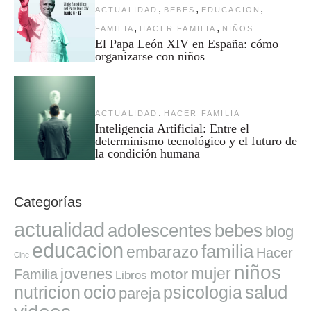
,
,
,
ACTUALIDAD
BEBES
EDUCACION
,
,
FAMILIA
HACER FAMILIA
NIÑOS
El Papa León XIV en España: cómo
organizarse con niños
,
ACTUALIDAD
HACER FAMILIA
Inteligencia Artificial: Entre el
determinismo tecnológico y el futuro de
la condición humana
Categorías
actualidad
adolescentes
bebes
blog
educacion
familia
embarazo
Hacer
Cine
niños
mujer
jovenes
motor
Familia
Libros
ocio
salud
nutricion
psicologia
pareja