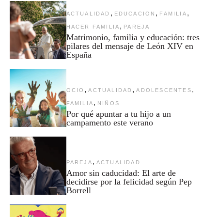
,
,
,
ACTUALIDAD
EDUCACION
FAMILIA
,
HACER FAMILIA
PAREJA
Matrimonio, familia y educación: tres
pilares del mensaje de León XIV en
España
,
,
,
OCIO
ACTUALIDAD
ADOLESCENTES
,
FAMILIA
NIÑOS
Por qué apuntar a tu hijo a un
campamento este verano
,
PAREJA
ACTUALIDAD
Amor sin caducidad: El arte de
decidirse por la felicidad según Pep
Borrell