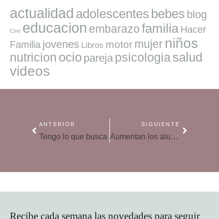
actualidad
adolescentes
bebes
blog
educacion
familia
embarazo
Hacer
Cine
niños
mujer
jovenes
motor
Familia
Libros
ocio
salud
nutricion
psicologia
pareja
videos
ANTERIOR
SIGUIENTE
Tengo lo que busca
Aumentan los alumnos en la FP, pero siguen siendo pocos
Recibe cada semana las novedades para seguir