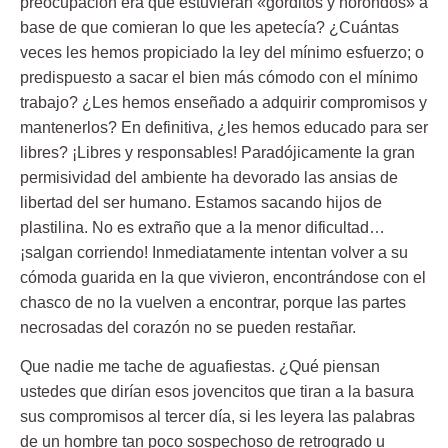
preocupación era que estuvieran «gorditos y horondos» a
base de que comieran lo que les apetecía? ¿Cuántas
veces les hemos propiciado la ley del mínimo esfuerzo; o
predispuesto a sacar el bien más cómodo con el mínimo
trabajo? ¿Les hemos enseñado a
adquirir compromisos y
mantenerlos
? En definitiva, ¿les hemos educado para ser
libres? ¡Libres y responsables! Paradójicamente la gran
permisividad del ambiente ha devorado las ansias de
libertad del ser humano. Estamos sacando hijos de
plastilina. No es extraño que a la menor dificultad…
¡salgan corriendo! Inmediatamente intentan volver a su
cómoda guarida en la que vivieron, encontrándose con el
chasco de no la vuelven a encontrar, porque las partes
necrosadas del corazón no se pueden restañar.
Que nadie me tache de aguafiestas. ¿Qué piensan
ustedes que dirían esos jovencitos que tiran a la basura
sus compromisos al tercer día, si les leyera las palabras
de un hombre tan poco sospechoso de retrogrado u