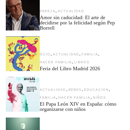
,
PAREJA
ACTUALIDAD
Amor sin caducidad: El arte de
decidirse por la felicidad según Pep
Borrell
,
,
,
OCIO
ACTUALIDAD
FAMILIA
,
HACER FAMILIA
LIBROS
Feria del Libro Madrid 2026
,
,
,
ACTUALIDAD
BEBES
EDUCACION
,
,
FAMILIA
HACER FAMILIA
NIÑOS
El Papa León XIV en España: cómo
organizarse con niños