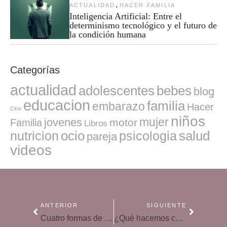
,
ACTUALIDAD
HACER FAMILIA
Inteligencia Artificial: Entre el
determinismo tecnológico y el futuro de
la condición humana
Categorías
actualidad
adolescentes
bebes
blog
educacion
familia
embarazo
Hacer
Cine
niños
mujer
jovenes
motor
Familia
Libros
ocio
salud
nutricion
psicologia
pareja
videos
ANTERIOR
SIGUIENTE
Cuatro formas de mejorar tu resiliencia, según la psicología
¿Qué hacemos con tanto tiempo libre?