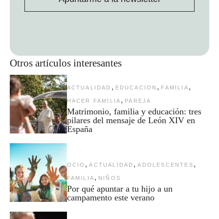
Otros artículos interesantes
,
,
,
ACTUALIDAD
EDUCACION
FAMILIA
,
HACER FAMILIA
PAREJA
Matrimonio, familia y educación: tres
pilares del mensaje de León XIV en
España
,
,
,
OCIO
ACTUALIDAD
ADOLESCENTES
,
FAMILIA
NIÑOS
Por qué apuntar a tu hijo a un
campamento este verano