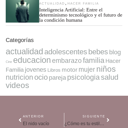
,
ACTUALIDAD
HACER FAMILIA
Inteligencia Artificial: Entre el
determinismo tecnológico y el futuro de
la condición humana
Categorías
actualidad
adolescentes
bebes
blog
educacion
familia
embarazo
Hacer
Cine
niños
mujer
jovenes
motor
Familia
Libros
ocio
salud
nutricion
psicologia
pareja
videos
ANTERIOR
SIGUIENTE
El nido vacío
¿Cómo es tu estilo educativo?