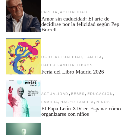
,
PAREJA
ACTUALIDAD
Amor sin caducidad: El arte de
decidirse por la felicidad según Pep
Borrell
,
,
,
OCIO
ACTUALIDAD
FAMILIA
,
HACER FAMILIA
LIBROS
Feria del Libro Madrid 2026
,
,
,
ACTUALIDAD
BEBES
EDUCACION
,
,
FAMILIA
HACER FAMILIA
NIÑOS
El Papa León XIV en España: cómo
organizarse con niños