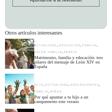
Apuntarme a la newsletter
Otros artículos interesantes
,
,
,
ACTUALIDAD
EDUCACION
FAMILIA
,
HACER FAMILIA
PAREJA
Matrimonio, familia y educación: tres
pilares del mensaje de León XIV en
España
,
,
,
OCIO
ACTUALIDAD
ADOLESCENTES
,
FAMILIA
NIÑOS
Por qué apuntar a tu hijo a un
campamento este verano