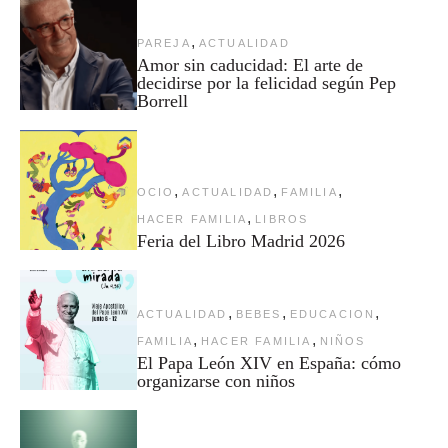
,
PAREJA
ACTUALIDAD
Amor sin caducidad: El arte de
decidirse por la felicidad según Pep
Borrell
,
,
,
OCIO
ACTUALIDAD
FAMILIA
,
HACER FAMILIA
LIBROS
Feria del Libro Madrid 2026
,
,
,
ACTUALIDAD
BEBES
EDUCACION
,
,
FAMILIA
HACER FAMILIA
NIÑOS
El Papa León XIV en España: cómo
organizarse con niños