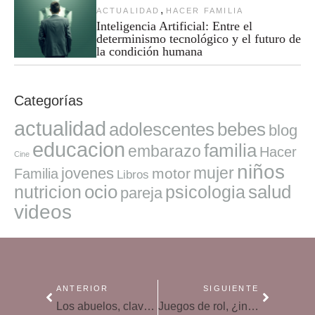
,
ACTUALIDAD
HACER FAMILIA
Inteligencia Artificial: Entre el
determinismo tecnológico y el futuro de
la condición humana
Categorías
actualidad
adolescentes
bebes
blog
educacion
familia
embarazo
Hacer
Cine
niños
mujer
jovenes
motor
Familia
Libros
ocio
salud
nutricion
psicologia
pareja
videos
ANTERIOR
SIGUIENTE
Los abuelos, claves en la familia
Juegos de rol, ¿inofensivos?