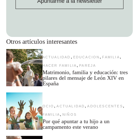
Apuntarme a la newsletter
Otros artículos interesantes
,
,
,
ACTUALIDAD
EDUCACION
FAMILIA
,
HACER FAMILIA
PAREJA
Matrimonio, familia y educación: tres
pilares del mensaje de León XIV en
España
,
,
,
OCIO
ACTUALIDAD
ADOLESCENTES
,
FAMILIA
NIÑOS
Por qué apuntar a tu hijo a un
campamento este verano