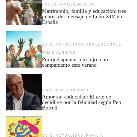
,
HACER FAMILIA
PAREJA
Matrimonio, familia y educación: tres
pilares del mensaje de León XIV en
España
,
,
,
OCIO
ACTUALIDAD
ADOLESCENTES
,
FAMILIA
NIÑOS
Por qué apuntar a tu hijo a un
campamento este verano
,
PAREJA
ACTUALIDAD
Amor sin caducidad: El arte de
decidirse por la felicidad según Pep
Borrell
,
,
,
OCIO
ACTUALIDAD
FAMILIA