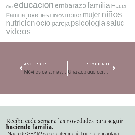
educacion
familia
embarazo
Hacer
Cine
niños
mujer
jovenes
motor
Familia
Libros
ocio
salud
nutricion
psicologia
pareja
videos
ANTERIOR
SIGUIENTE
Móviles para mayores
Una app que permite saber la ubicación de los miembros de tu familia
Recibe cada semana las novedades para seguir
haciendo familia
.
¡Nada de SPAM!
solo contenido útil que te encantará.