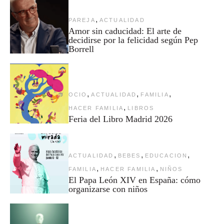
,
PAREJA
ACTUALIDAD
Amor sin caducidad: El arte de
decidirse por la felicidad según Pep
Borrell
,
,
,
OCIO
ACTUALIDAD
FAMILIA
,
HACER FAMILIA
LIBROS
Feria del Libro Madrid 2026
,
,
,
ACTUALIDAD
BEBES
EDUCACION
,
,
FAMILIA
HACER FAMILIA
NIÑOS
El Papa León XIV en España: cómo
organizarse con niños