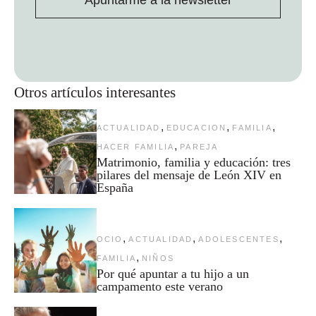
Otros artículos interesantes
,
,
,
ACTUALIDAD
EDUCACION
FAMILIA
,
HACER FAMILIA
PAREJA
Matrimonio, familia y educación: tres
pilares del mensaje de León XIV en
España
,
,
,
OCIO
ACTUALIDAD
ADOLESCENTES
,
FAMILIA
NIÑOS
Por qué apuntar a tu hijo a un
campamento este verano