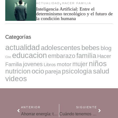
,
ACTUALIDAD
HACER FAMILIA
Inteligencia Artificial: Entre el
determinismo tecnológico y el futuro de
la condición humana
Categorías
actualidad
adolescentes
bebes
blog
educacion
familia
embarazo
Hacer
Cine
niños
mujer
jovenes
motor
Familia
Libros
ocio
salud
nutricion
psicologia
pareja
videos
ANTERIOR
SIGUIENTE
Ahorrar energía: trucos para enseñar a los niños
Cuándo tenemos que empezar a vigilar el sobrepeso infantil