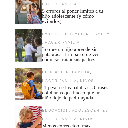
HACER FAMILIA
5 errores al poner límites a tu
hijo adolescente (y cómo
evitarlos)
,
,
PAREJA
EDUCACION
FAMILIA
,
HACER FAMILIA
Lo que un hijo aprende sin
palabras: El impacto de ver
cómo se tratan sus padres
,
,
EDUCACION
FAMILIA
,
HACER FAMILIA
NIÑOS
El peso de las palabras: 8 frases
cotidianas que hacen que un
niño deje de pedir ayuda
,
,
EDUCACION
ADOLESCENTES
,
HACER FAMILIA
NIÑOS
Menos corrección, más