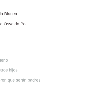
la Blanca
de
Osvaldo Poli
.
bueno
ros hijos
ren que serán padres