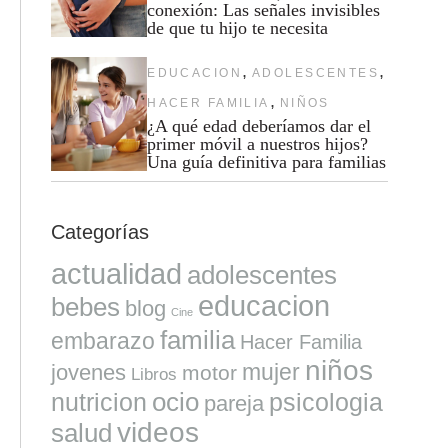
conexión: Las señales invisibles
de que tu hijo te necesita
,
,
EDUCACION
ADOLESCENTES
,
HACER FAMILIA
NIÑOS
¿A qué edad deberíamos dar el
primer móvil a nuestros hijos?
Una guía definitiva para familias
Categorías
actualidad
adolescentes
educacion
bebes
blog
Cine
familia
embarazo
Hacer Familia
niños
mujer
jovenes
motor
Libros
ocio
nutricion
psicologia
pareja
videos
salud