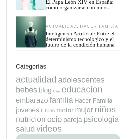
El Papa León XIV en España:
cómo organizarse con niños
,
ACTUALIDAD
HACER FAMILIA
Inteligencia Artificial: Entre el
determinismo tecnológico y el
futuro de la condición humana
Categorías
actualidad
adolescentes
educacion
bebes
blog
Cine
familia
embarazo
Hacer Familia
niños
mujer
jovenes
motor
Libros
ocio
nutricion
psicologia
pareja
videos
salud