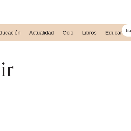
ducación
Actualidad
Ocio
Libros
Educar le
ir