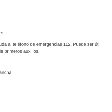
o?
yuda al
teléfono de emergencias 112.
Puede ser útil
de
primeros auxilios.
Mancha