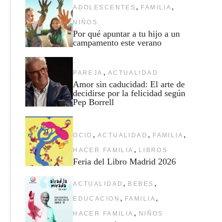
,
,
ADOLESCENTES
FAMILIA
NIÑOS
Por qué apuntar a tu hijo a un
campamento este verano
,
PAREJA
ACTUALIDAD
Amor sin caducidad: El arte de
decidirse por la felicidad según
Pep Borrell
,
,
,
OCIO
ACTUALIDAD
FAMILIA
,
HACER FAMILIA
LIBROS
Feria del Libro Madrid 2026
,
,
ACTUALIDAD
BEBES
,
,
EDUCACION
FAMILIA
,
HACER FAMILIA
NIÑOS