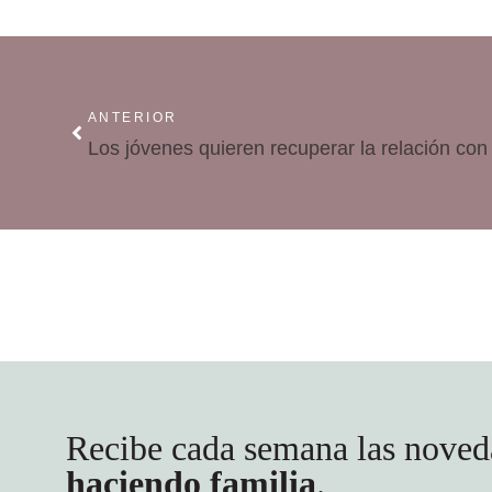
ANTERIOR
Los jóvenes quieren recuperar la relación con
Recibe cada semana las noved
haciendo familia
.