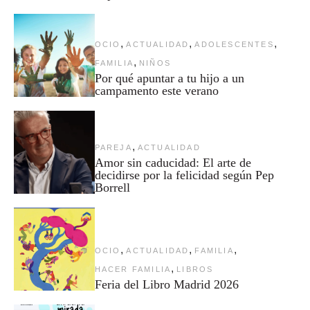
,
,
,
OCIO
ACTUALIDAD
ADOLESCENTES
,
FAMILIA
NIÑOS
Por qué apuntar a tu hijo a un
campamento este verano
,
PAREJA
ACTUALIDAD
Amor sin caducidad: El arte de
decidirse por la felicidad según Pep
Borrell
,
,
,
OCIO
ACTUALIDAD
FAMILIA
,
HACER FAMILIA
LIBROS
Feria del Libro Madrid 2026