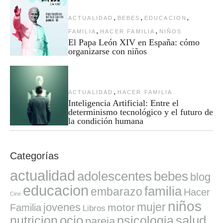
,
,
,
ACTUALIDAD
BEBES
EDUCACION
,
,
FAMILIA
HACER FAMILIA
NIÑOS
El Papa León XIV en España: cómo
organizarse con niños
,
ACTUALIDAD
HACER FAMILIA
Inteligencia Artificial: Entre el
determinismo tecnológico y el futuro de
la condición humana
Categorías
actualidad
adolescentes
bebes
blog
educacion
familia
embarazo
Hacer
Cine
niños
mujer
jovenes
motor
Familia
Libros
ocio
salud
nutricion
psicologia
pareja