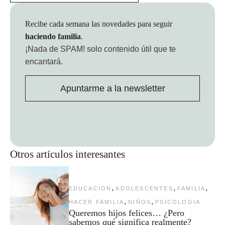
Recibe cada semana las novedades para seguir
haciendo familia
.
¡Nada de SPAM!
solo contenido útil que te
encantará.
Apuntarme a la newsletter
Otros artículos interesantes
,
,
,
EDUCACION
ADOLESCENTES
FAMILIA
,
,
HACER FAMILIA
NIÑOS
PSICOLOGIA
Queremos hijos felices… ¿Pero
sabemos qué significa realmente?