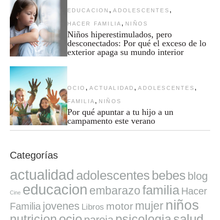
,
,
EDUCACION
ADOLESCENTES
,
HACER FAMILIA
NIÑOS
Niños hiperestimulados, pero
desconectados: Por qué el exceso de lo
exterior apaga su mundo interior
,
,
,
OCIO
ACTUALIDAD
ADOLESCENTES
,
FAMILIA
NIÑOS
Por qué apuntar a tu hijo a un
campamento este verano
Categorías
actualidad
adolescentes
bebes
blog
educacion
familia
embarazo
Hacer
Cine
niños
mujer
jovenes
motor
Familia
Libros
ocio
salud
nutricion
psicologia
pareja