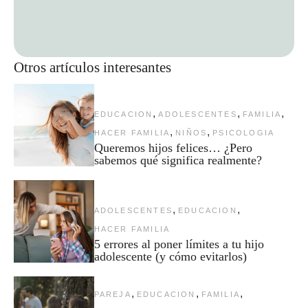
Otros artículos interesantes
,
,
,
EDUCACION
ADOLESCENTES
FAMILIA
,
,
HACER FAMILIA
NIÑOS
PSICOLOGIA
Queremos hijos felices… ¿Pero
sabemos qué significa realmente?
,
,
ADOLESCENTES
EDUCACION
HACER FAMILIA
5 errores al poner límites a tu hijo
adolescente (y cómo evitarlos)
,
,
,
PAREJA
EDUCACION
FAMILIA