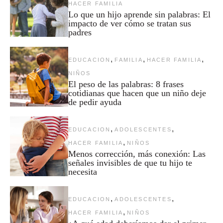
HACER FAMILIA
Lo que un hijo aprende sin palabras: El
impacto de ver cómo se tratan sus
padres
,
,
,
EDUCACION
FAMILIA
HACER FAMILIA
NIÑOS
El peso de las palabras: 8 frases
cotidianas que hacen que un niño deje
de pedir ayuda
,
,
EDUCACION
ADOLESCENTES
,
HACER FAMILIA
NIÑOS
Menos corrección, más conexión: Las
señales invisibles de que tu hijo te
necesita
,
,
EDUCACION
ADOLESCENTES
,
HACER FAMILIA
NIÑOS