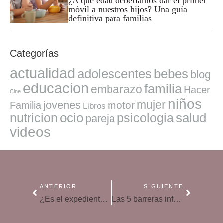
¿A qué edad deberíamos dar el primer
móvil a nuestros hijos? Una guía
definitiva para familias
Categorías
actualidad
adolescentes
bebes
blog
educacion
familia
embarazo
Hacer
Cine
niños
mujer
jovenes
motor
Familia
Libros
ocio
salud
nutricion
psicologia
pareja
videos
ANTERIOR
SIGUIENTE
¿Es el expediente académico la única clave para entrar en una buena universidad?
Las 5 barreras infantiles: agresividad, bullying, sexualidad, tecnología y alcohol