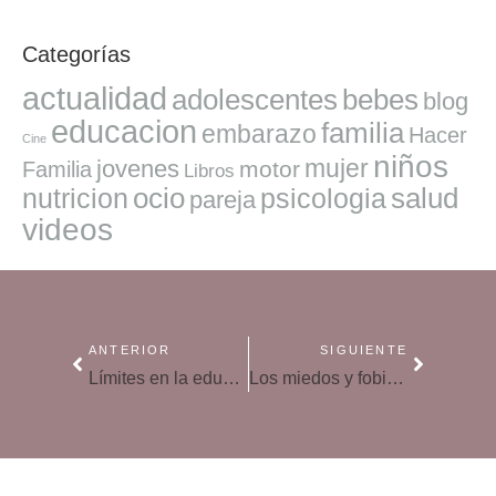
Categorías
actualidad
adolescentes
bebes
blog
educacion
familia
embarazo
Hacer
Cine
niños
mujer
jovenes
motor
Familia
Libros
ocio
salud
nutricion
psicologia
pareja
videos
ANTERIOR
SIGUIENTE
Límites en la educación: ¿por qué debemos marcar normas a los niños?
Los miedos y fobias más frecuentes en los niños