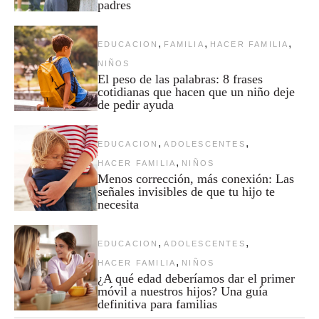
padres
,
,
,
EDUCACION
FAMILIA
HACER FAMILIA
NIÑOS
El peso de las palabras: 8 frases
cotidianas que hacen que un niño deje
de pedir ayuda
,
,
EDUCACION
ADOLESCENTES
,
HACER FAMILIA
NIÑOS
Menos corrección, más conexión: Las
señales invisibles de que tu hijo te
necesita
,
,
EDUCACION
ADOLESCENTES
,
HACER FAMILIA
NIÑOS
¿A qué edad deberíamos dar el primer
móvil a nuestros hijos? Una guía
definitiva para familias