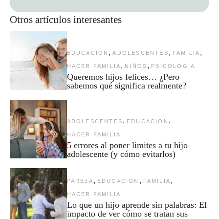
Otros artículos interesantes
,
,
,
EDUCACION
ADOLESCENTES
FAMILIA
,
,
HACER FAMILIA
NIÑOS
PSICOLOGIA
Queremos hijos felices… ¿Pero
sabemos qué significa realmente?
,
,
ADOLESCENTES
EDUCACION
HACER FAMILIA
5 errores al poner límites a tu hijo
adolescente (y cómo evitarlos)
,
,
,
PAREJA
EDUCACION
FAMILIA
HACER FAMILIA
Lo que un hijo aprende sin palabras: El
impacto de ver cómo se tratan sus