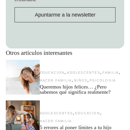
Apuntarme a la newsletter
Otros artículos interesantes
,
,
,
EDUCACION
ADOLESCENTES
FAMILIA
,
,
HACER FAMILIA
NIÑOS
PSICOLOGIA
Queremos hijos felices… ¿Pero
sabemos qué significa realmente?
,
,
ADOLESCENTES
EDUCACION
HACER FAMILIA
5 errores al poner límites a tu hijo