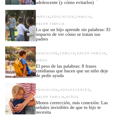
adolescente (y cómo evitarlos)
,
,
,
PAREJA
EDUCACION
FAMILIA
HACER FAMILIA
Lo que un hijo aprende sin palabras: El
impacto de ver cómo se tratan sus
padres
,
,
,
EDUCACION
FAMILIA
HACER FAMILIA
NIÑOS
El peso de las palabras: 8 frases
cotidianas que hacen que un niño deje
de pedir ayuda
,
,
EDUCACION
ADOLESCENTES
,
HACER FAMILIA
NIÑOS
Menos corrección, más conexión: Las
señales invisibles de que tu hijo te
necesita