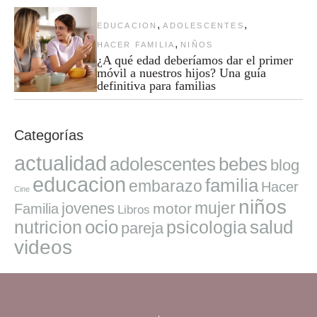
,
,
EDUCACION
ADOLESCENTES
,
HACER FAMILIA
NIÑOS
¿A qué edad deberíamos dar el primer
móvil a nuestros hijos? Una guía
definitiva para familias
Categorías
actualidad
adolescentes
bebes
blog
educacion
familia
embarazo
Hacer
Cine
niños
mujer
jovenes
motor
Familia
Libros
ocio
salud
nutricion
psicologia
pareja
videos