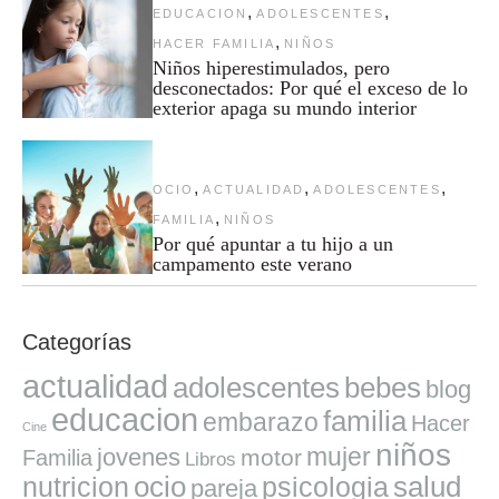
,
,
EDUCACION
ADOLESCENTES
,
HACER FAMILIA
NIÑOS
Niños hiperestimulados, pero
desconectados: Por qué el exceso de lo
exterior apaga su mundo interior
,
,
,
OCIO
ACTUALIDAD
ADOLESCENTES
,
FAMILIA
NIÑOS
Por qué apuntar a tu hijo a un
campamento este verano
Categorías
actualidad
adolescentes
bebes
blog
educacion
familia
embarazo
Hacer
Cine
niños
mujer
jovenes
motor
Familia
Libros
ocio
salud
nutricion
psicologia
pareja