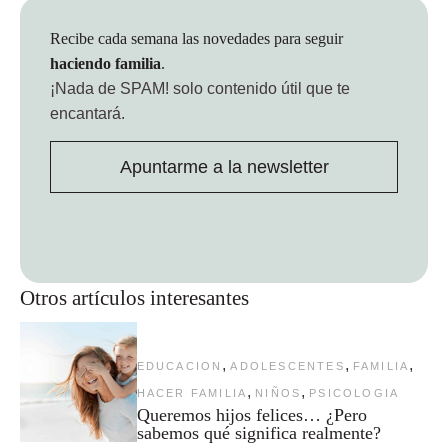
Recibe cada semana las novedades para seguir
haciendo familia
.
¡Nada de SPAM!
solo contenido útil que te
encantará.
Apuntarme a la newsletter
Otros artículos interesantes
,
,
,
EDUCACION
ADOLESCENTES
FAMILIA
,
,
HACER FAMILIA
NIÑOS
PSICOLOGIA
Queremos hijos felices… ¿Pero
sabemos qué significa realmente?