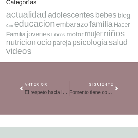
Categorías
actualidad
adolescentes
bebes
blog
educacion
familia
embarazo
Hacer
Cine
niños
mujer
jovenes
motor
Familia
Libros
ocio
salud
nutricion
psicologia
pareja
videos
ANTERIOR
SIGUIENTE
El respeto hacia los profesores
Fomento tiene congelada la ayuda al alquiler de los jóvenes desde diciembre