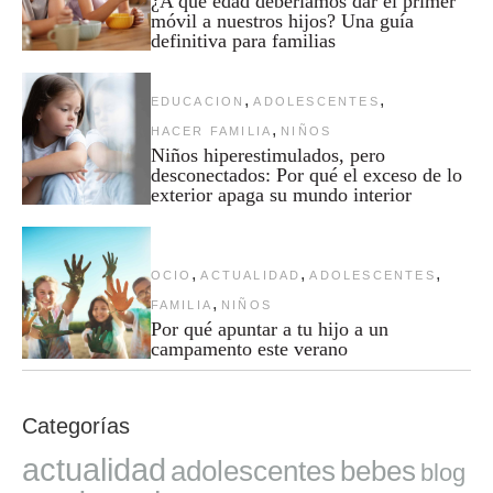
¿A qué edad deberíamos dar el primer
móvil a nuestros hijos? Una guía
definitiva para familias
,
,
EDUCACION
ADOLESCENTES
,
HACER FAMILIA
NIÑOS
Niños hiperestimulados, pero
desconectados: Por qué el exceso de lo
exterior apaga su mundo interior
,
,
,
OCIO
ACTUALIDAD
ADOLESCENTES
,
FAMILIA
NIÑOS
Por qué apuntar a tu hijo a un
campamento este verano
Categorías
actualidad
adolescentes
bebes
blog