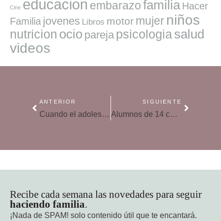
educacion
familia
embarazo
Hacer
Cine
niños
mujer
jovenes
motor
Familia
Libros
ocio
salud
nutricion
psicologia
pareja
videos
ANTERIOR
SIGUIENTE
Cuando el adolescente no quiere estudiar
Alumnos de 14 centros educativos participan en un curso sobre prevención del alcoholismo
Recibe cada semana las novedades para seguir
haciendo familia
.
¡Nada de SPAM!
solo contenido útil que te encantará.