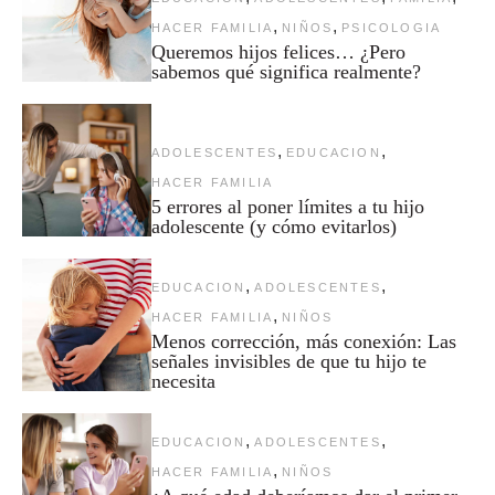
,
,
HACER FAMILIA
NIÑOS
PSICOLOGIA
Queremos hijos felices… ¿Pero
sabemos qué significa realmente?
,
,
ADOLESCENTES
EDUCACION
HACER FAMILIA
5 errores al poner límites a tu hijo
adolescente (y cómo evitarlos)
,
,
EDUCACION
ADOLESCENTES
,
HACER FAMILIA
NIÑOS
Menos corrección, más conexión: Las
señales invisibles de que tu hijo te
necesita
,
,
EDUCACION
ADOLESCENTES
,
HACER FAMILIA
NIÑOS