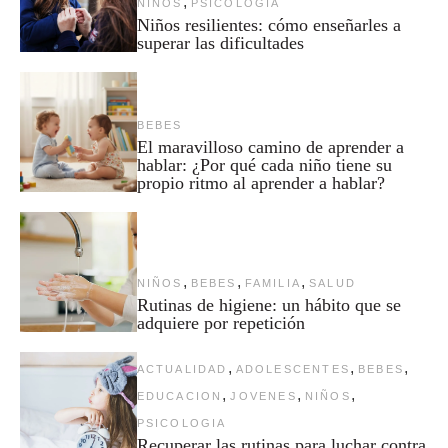
,
NIÑOS
PSICOLOGIA
Niños resilientes: cómo enseñarles a
superar las dificultades
BEBES
El maravilloso camino de aprender a
hablar: ¿Por qué cada niño tiene su
propio ritmo al aprender a hablar?
,
,
,
NIÑOS
BEBES
FAMILIA
SALUD
Rutinas de higiene: un hábito que se
adquiere por repetición
,
,
,
ACTUALIDAD
ADOLESCENTES
BEBES
,
,
,
EDUCACION
JOVENES
NIÑOS
PSICOLOGIA
Recuperar las rutinas para luchar contra