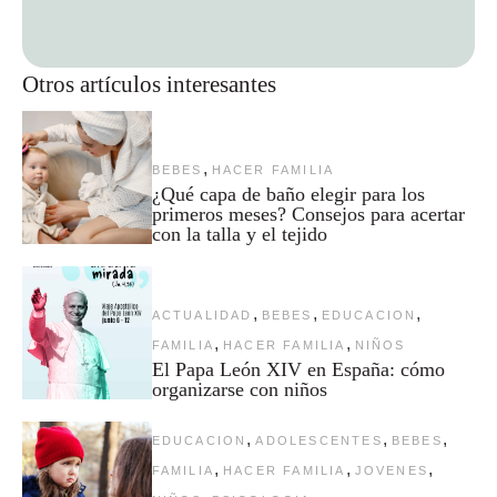
Otros artículos interesantes
,
BEBES
HACER FAMILIA
¿Qué capa de baño elegir para los
primeros meses? Consejos para acertar
con la talla y el tejido
,
,
,
ACTUALIDAD
BEBES
EDUCACION
,
,
FAMILIA
HACER FAMILIA
NIÑOS
El Papa León XIV en España: cómo
organizarse con niños
,
,
,
EDUCACION
ADOLESCENTES
BEBES
,
,
,
FAMILIA
HACER FAMILIA
JOVENES