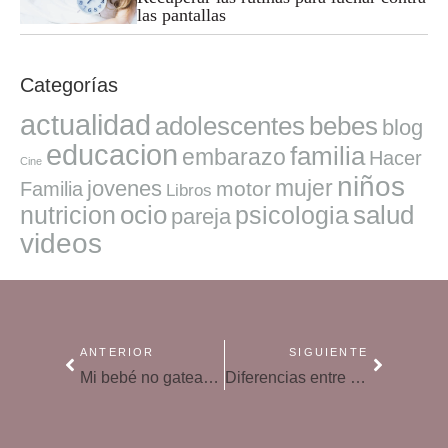
las pantallas
Categorías
actualidad
adolescentes
bebes
blog
educacion
familia
embarazo
Hacer
Cine
niños
mujer
jovenes
motor
Familia
Libros
ocio
salud
nutricion
psicologia
pareja
videos
ANTERIOR
SIGUIENTE
Mi bebé no gatea… ¿debe preocuparme su retraso madurativo?
Diferencias entre una escuela infantil pública y una privada