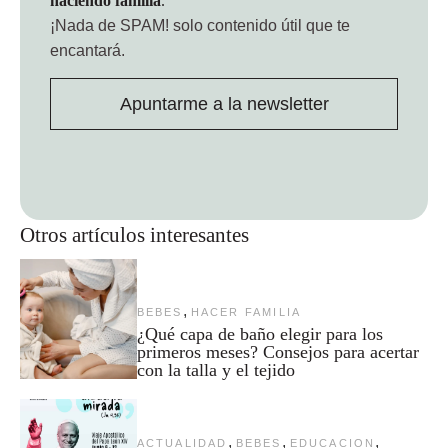
haciendo familia
.
¡Nada de SPAM!
solo contenido útil que te
encantará.
Apuntarme a la newsletter
Otros artículos interesantes
,
BEBES
HACER FAMILIA
¿Qué capa de baño elegir para los
primeros meses? Consejos para acertar
con la talla y el tejido
,
,
,
ACTUALIDAD
BEBES
EDUCACION