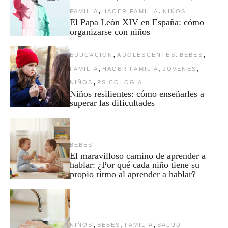
,
,
FAMILIA
HACER FAMILIA
NIÑOS
El Papa León XIV en España: cómo
organizarse con niños
,
,
,
EDUCACION
ADOLESCENTES
BEBES
,
,
,
FAMILIA
HACER FAMILIA
JOVENES
,
NIÑOS
PSICOLOGIA
Niños resilientes: cómo enseñarles a
superar las dificultades
BEBES
El maravilloso camino de aprender a
hablar: ¿Por qué cada niño tiene su
propio ritmo al aprender a hablar?
,
,
,
NIÑOS
BEBES
FAMILIA
SALUD