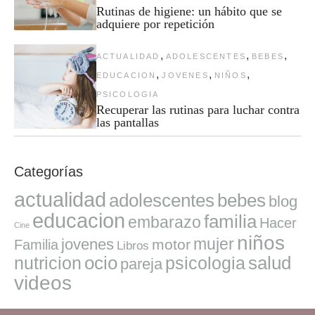
Rutinas de higiene: un hábito que se
adquiere por repetición
,
,
,
ACTUALIDAD
ADOLESCENTES
BEBES
,
,
,
EDUCACION
JOVENES
NIÑOS
PSICOLOGIA
Recuperar las rutinas para luchar contra
las pantallas
Categorías
actualidad
adolescentes
bebes
blog
educacion
familia
embarazo
Hacer
Cine
niños
mujer
jovenes
motor
Familia
Libros
ocio
salud
nutricion
psicologia
pareja
videos