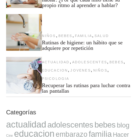
propio ritmo al aprender a hablar?
,
,
,
NIÑOS
BEBES
FAMILIA
SALUD
Rutinas de higiene: un hábito que se
adquiere por repetición
,
,
,
ACTUALIDAD
ADOLESCENTES
BEBES
,
,
,
EDUCACION
JOVENES
NIÑOS
PSICOLOGIA
Recuperar las rutinas para luchar contra
las pantallas
Categorías
actualidad
adolescentes
bebes
blog
educacion
familia
embarazo
Hacer
Cine