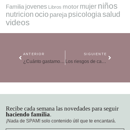
niños
mujer
jovenes
motor
Familia
Libros
ocio
salud
nutricion
psicologia
pareja
videos
ANTERIOR
SIGUIENTE
¿Cuánto gastamos en el primer año de un bebé?
Los riesgos de calmar el dolor de encías con mordedores que vibran
Recibe cada semana las novedades para seguir
haciendo familia
.
¡Nada de SPAM!
solo contenido útil que te encantará.