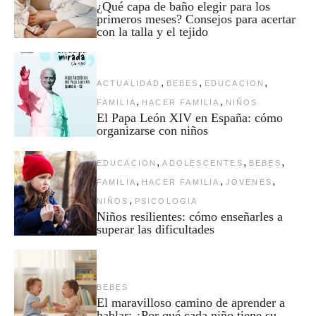
¿Qué capa de baño elegir para los
primeros meses? Consejos para acertar
con la talla y el tejido
,
,
,
ACTUALIDAD
BEBES
EDUCACION
,
,
FAMILIA
HACER FAMILIA
NIÑOS
El Papa León XIV en España: cómo
organizarse con niños
,
,
,
EDUCACION
ADOLESCENTES
BEBES
,
,
,
FAMILIA
HACER FAMILIA
JOVENES
,
NIÑOS
PSICOLOGIA
Niños resilientes: cómo enseñarles a
superar las dificultades
BEBES
El maravilloso camino de aprender a
hablar: ¿Por qué cada niño tiene su