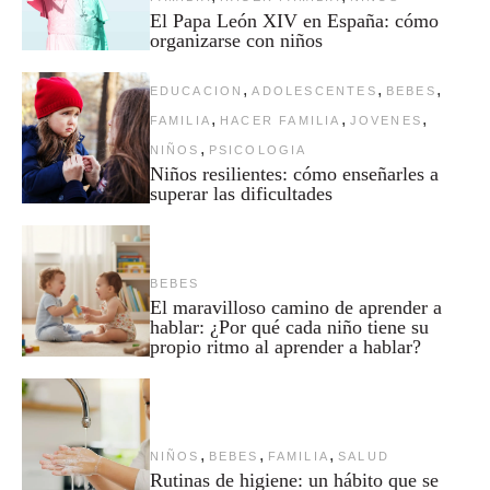
El Papa León XIV en España: cómo
organizarse con niños
,
,
,
EDUCACION
ADOLESCENTES
BEBES
,
,
,
FAMILIA
HACER FAMILIA
JOVENES
,
NIÑOS
PSICOLOGIA
Niños resilientes: cómo enseñarles a
superar las dificultades
BEBES
El maravilloso camino de aprender a
hablar: ¿Por qué cada niño tiene su
propio ritmo al aprender a hablar?
,
,
,
NIÑOS
BEBES
FAMILIA
SALUD
Rutinas de higiene: un hábito que se