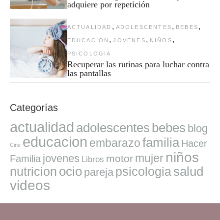
adquiere por repetición
,
,
,
ACTUALIDAD
ADOLESCENTES
BEBES
,
,
,
EDUCACION
JOVENES
NIÑOS
PSICOLOGIA
Recuperar las rutinas para luchar contra
las pantallas
Categorías
actualidad
adolescentes
bebes
blog
educacion
familia
embarazo
Hacer
Cine
niños
mujer
jovenes
motor
Familia
Libros
ocio
salud
nutricion
psicologia
pareja
videos