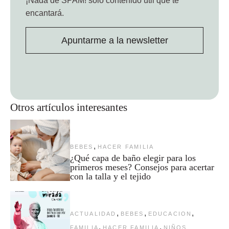
¡Nada de SPAM!
solo contenido útil que te
encantará.
Apuntarme a la newsletter
Otros artículos interesantes
,
BEBES
HACER FAMILIA
¿Qué capa de baño elegir para los
primeros meses? Consejos para acertar
con la talla y el tejido
,
,
,
ACTUALIDAD
BEBES
EDUCACION
,
,
FAMILIA
HACER FAMILIA
NIÑOS