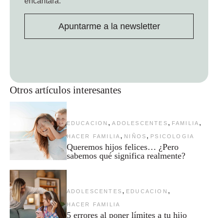
encantará.
Apuntarme a la newsletter
Otros artículos interesantes
,
,
,
EDUCACION
ADOLESCENTES
FAMILIA
,
,
HACER FAMILIA
NIÑOS
PSICOLOGIA
Queremos hijos felices… ¿Pero
sabemos qué significa realmente?
,
,
ADOLESCENTES
EDUCACION
HACER FAMILIA
5 errores al poner límites a tu hijo