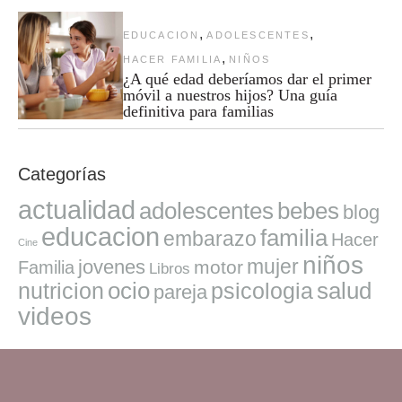
,
,
EDUCACION
ADOLESCENTES
,
HACER FAMILIA
NIÑOS
¿A qué edad deberíamos dar el primer
móvil a nuestros hijos? Una guía
definitiva para familias
Categorías
actualidad
adolescentes
bebes
blog
educacion
familia
embarazo
Hacer
Cine
niños
mujer
jovenes
motor
Familia
Libros
ocio
salud
nutricion
psicologia
pareja
videos