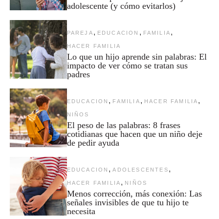
adolescente (y cómo evitarlos)
,
,
,
PAREJA
EDUCACION
FAMILIA
HACER FAMILIA
Lo que un hijo aprende sin palabras: El
impacto de ver cómo se tratan sus
padres
,
,
,
EDUCACION
FAMILIA
HACER FAMILIA
NIÑOS
El peso de las palabras: 8 frases
cotidianas que hacen que un niño deje
de pedir ayuda
,
,
EDUCACION
ADOLESCENTES
,
HACER FAMILIA
NIÑOS
Menos corrección, más conexión: Las
señales invisibles de que tu hijo te
necesita