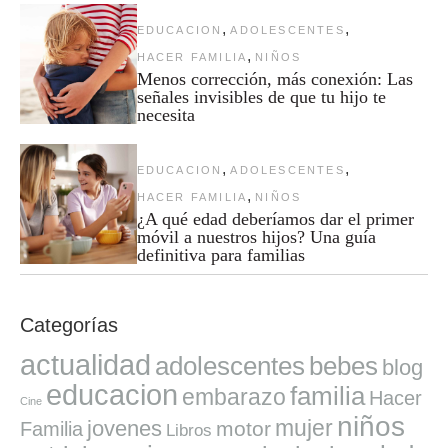
,
,
EDUCACION
ADOLESCENTES
,
HACER FAMILIA
NIÑOS
Menos corrección, más conexión: Las
señales invisibles de que tu hijo te
necesita
,
,
EDUCACION
ADOLESCENTES
,
HACER FAMILIA
NIÑOS
¿A qué edad deberíamos dar el primer
móvil a nuestros hijos? Una guía
definitiva para familias
Categorías
actualidad
adolescentes
bebes
blog
educacion
familia
embarazo
Hacer
Cine
niños
mujer
jovenes
motor
Familia
Libros