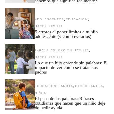
sabemos qué significa realmente?
,
,
ADOLESCENTES
EDUCACION
HACER FAMILIA
5 errores al poner límites a tu hijo
adolescente (y cómo evitarlos)
,
,
,
PAREJA
EDUCACION
FAMILIA
HACER FAMILIA
Lo que un hijo aprende sin palabras: El
impacto de ver cómo se tratan sus
padres
,
,
,
EDUCACION
FAMILIA
HACER FAMILIA
NIÑOS
El peso de las palabras: 8 frases
cotidianas que hacen que un niño deje
de pedir ayuda