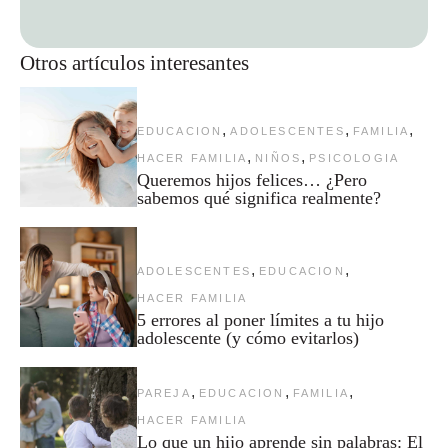
Otros artículos interesantes
,
,
,
EDUCACION
ADOLESCENTES
FAMILIA
,
,
HACER FAMILIA
NIÑOS
PSICOLOGIA
Queremos hijos felices… ¿Pero
sabemos qué significa realmente?
,
,
ADOLESCENTES
EDUCACION
HACER FAMILIA
5 errores al poner límites a tu hijo
adolescente (y cómo evitarlos)
,
,
,
PAREJA
EDUCACION
FAMILIA
HACER FAMILIA
Lo que un hijo aprende sin palabras: El