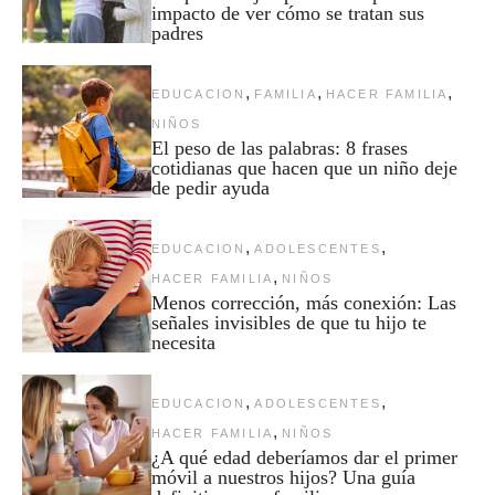
impacto de ver cómo se tratan sus
padres
,
,
,
EDUCACION
FAMILIA
HACER FAMILIA
NIÑOS
El peso de las palabras: 8 frases
cotidianas que hacen que un niño deje
de pedir ayuda
,
,
EDUCACION
ADOLESCENTES
,
HACER FAMILIA
NIÑOS
Menos corrección, más conexión: Las
señales invisibles de que tu hijo te
necesita
,
,
EDUCACION
ADOLESCENTES
,
HACER FAMILIA
NIÑOS
¿A qué edad deberíamos dar el primer
móvil a nuestros hijos? Una guía