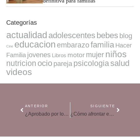
definitiva para familias
Categorías
actualidad
adolescentes
bebes
blog
educacion
familia
embarazo
Hacer
Cine
niños
mujer
jovenes
motor
Familia
Libros
ocio
salud
nutricion
psicologia
pareja
videos
ANTERIOR
SIGUIENTE
¿Aprobado por los pelos? Claves para mejorar el rendimiento escolar el próximo curso
¿Cómo afrontar el paso de Primaria a ESO?