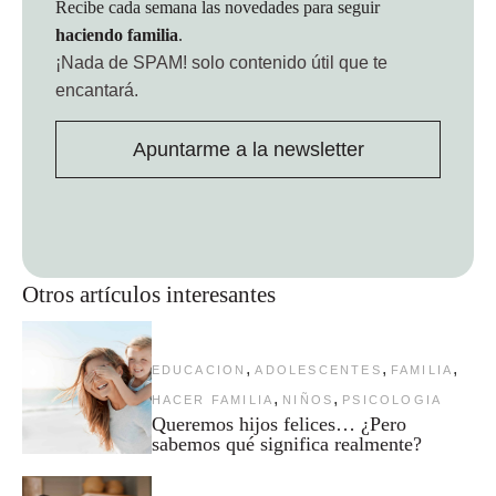
Recibe cada semana las novedades para seguir
haciendo familia
.
¡Nada de SPAM!
solo contenido útil que te
encantará.
Apuntarme a la newsletter
Otros artículos interesantes
,
,
,
EDUCACION
ADOLESCENTES
FAMILIA
,
,
HACER FAMILIA
NIÑOS
PSICOLOGIA
Queremos hijos felices… ¿Pero
sabemos qué significa realmente?