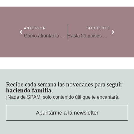
ANTERIOR
SIGUIENTE
Cómo afrontar la paternidad cuando tu hijo oye y tú no
Hasta 21 países europeos han recortado su presupuesto para educación desde 2008
Recibe cada semana las novedades para seguir
haciendo familia
.
¡Nada de SPAM!
solo contenido útil que te encantará.
Apuntarme a la newsletter