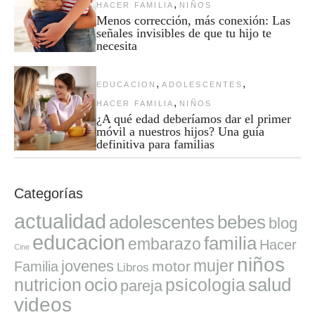
,
HACER FAMILIA
NIÑOS
Menos corrección, más conexión: Las
señales invisibles de que tu hijo te
necesita
,
,
EDUCACION
ADOLESCENTES
,
HACER FAMILIA
NIÑOS
¿A qué edad deberíamos dar el primer
móvil a nuestros hijos? Una guía
definitiva para familias
Categorías
actualidad
adolescentes
bebes
blog
educacion
familia
embarazo
Hacer
Cine
niños
mujer
jovenes
motor
Familia
Libros
ocio
salud
nutricion
psicologia
pareja
videos