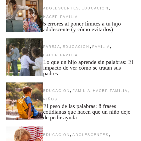
,
,
ADOLESCENTES
EDUCACION
HACER FAMILIA
5 errores al poner límites a tu hijo
adolescente (y cómo evitarlos)
,
,
,
PAREJA
EDUCACION
FAMILIA
HACER FAMILIA
Lo que un hijo aprende sin palabras: El
impacto de ver cómo se tratan sus
padres
,
,
,
EDUCACION
FAMILIA
HACER FAMILIA
NIÑOS
El peso de las palabras: 8 frases
cotidianas que hacen que un niño deje
de pedir ayuda
,
,
EDUCACION
ADOLESCENTES