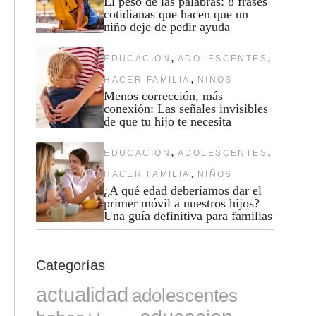
El peso de las palabras: 8 frases
cotidianas que hacen que un
niño deje de pedir ayuda
,
,
EDUCACION
ADOLESCENTES
,
HACER FAMILIA
NIÑOS
Menos corrección, más
conexión: Las señales invisibles
de que tu hijo te necesita
,
,
EDUCACION
ADOLESCENTES
,
HACER FAMILIA
NIÑOS
¿A qué edad deberíamos dar el
primer móvil a nuestros hijos?
Una guía definitiva para familias
Categorías
actualidad
adolescentes