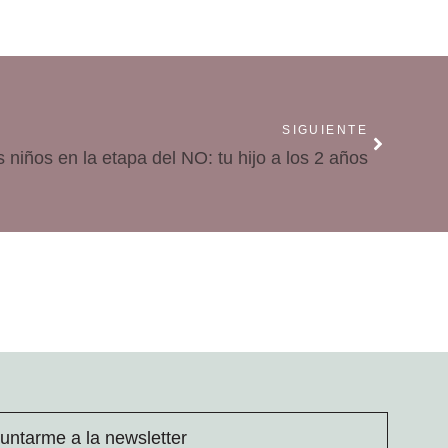
SIGUIENTE
niños en la etapa del NO: tu hijo a los 2 años
untarme a la newsletter