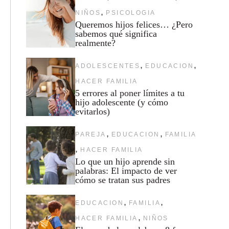
,
NIÑOS
PSICOLOGIA
Queremos hijos felices… ¿Pero
sabemos qué significa
realmente?
,
,
ADOLESCENTES
EDUCACION
HACER FAMILIA
5 errores al poner límites a tu
hijo adolescente (y cómo
evitarlos)
,
,
PAREJA
EDUCACION
FAMILIA
,
HACER FAMILIA
Lo que un hijo aprende sin
palabras: El impacto de ver
cómo se tratan sus padres
,
,
EDUCACION
FAMILIA
,
HACER FAMILIA
NIÑOS