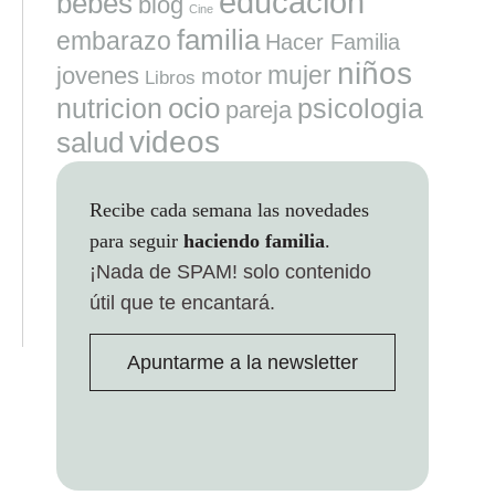
educacion
bebes
blog
Cine
familia
embarazo
Hacer Familia
niños
mujer
jovenes
motor
Libros
ocio
nutricion
psicologia
pareja
videos
salud
Recibe cada semana las novedades
para seguir
haciendo familia
.
¡Nada de SPAM!
solo contenido
útil que te encantará.
Apuntarme a la newsletter