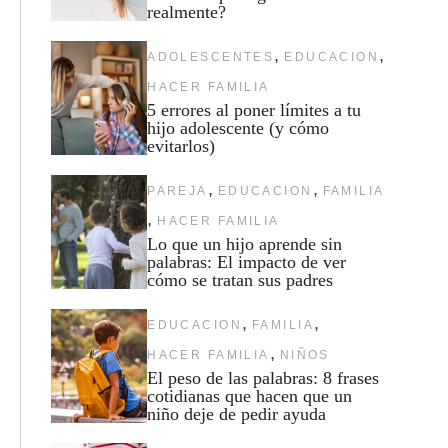
realmente?
,
,
ADOLESCENTES
EDUCACION
HACER FAMILIA
5 errores al poner límites a tu
hijo adolescente (y cómo
evitarlos)
,
,
PAREJA
EDUCACION
FAMILIA
,
HACER FAMILIA
Lo que un hijo aprende sin
palabras: El impacto de ver
cómo se tratan sus padres
,
,
EDUCACION
FAMILIA
,
HACER FAMILIA
NIÑOS
El peso de las palabras: 8 frases
cotidianas que hacen que un
niño deje de pedir ayuda