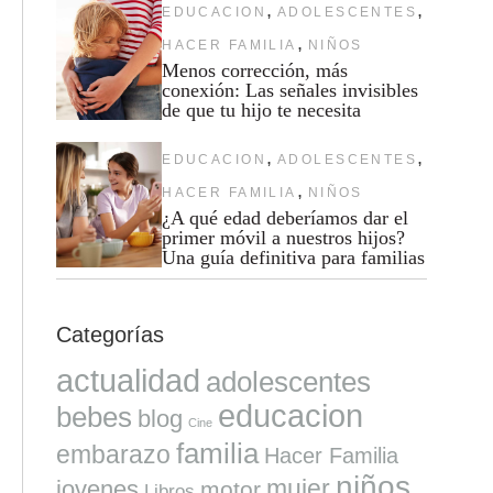
,
,
EDUCACION
ADOLESCENTES
,
HACER FAMILIA
NIÑOS
Menos corrección, más
conexión: Las señales invisibles
de que tu hijo te necesita
,
,
EDUCACION
ADOLESCENTES
,
HACER FAMILIA
NIÑOS
¿A qué edad deberíamos dar el
primer móvil a nuestros hijos?
Una guía definitiva para familias
Categorías
actualidad
adolescentes
educacion
bebes
blog
Cine
familia
embarazo
Hacer Familia
niños
mujer
jovenes
motor
Libros