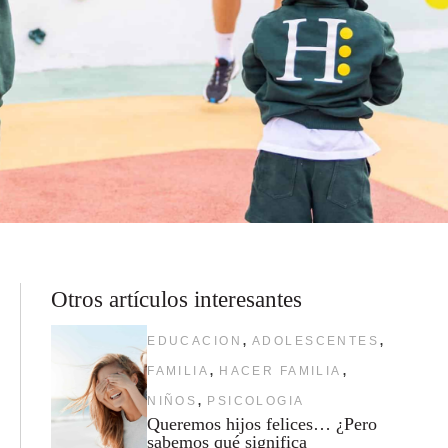
Otros artículos interesantes
,
,
EDUCACION
ADOLESCENTES
,
,
FAMILIA
HACER FAMILIA
,
NIÑOS
PSICOLOGIA
Queremos hijos felices… ¿Pero
sabemos qué significa