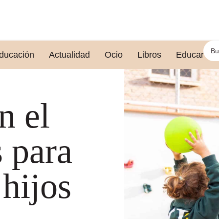
ducación
Actualidad
Ocio
Libros
Educar le
n el
s para
 hijos