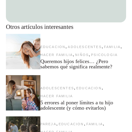
Otros artículos interesantes
,
,
,
EDUCACION
ADOLESCENTES
FAMILIA
,
,
HACER FAMILIA
NIÑOS
PSICOLOGIA
Queremos hijos felices… ¿Pero
sabemos qué significa realmente?
,
,
ADOLESCENTES
EDUCACION
HACER FAMILIA
5 errores al poner límites a tu hijo
adolescente (y cómo evitarlos)
,
,
,
PAREJA
EDUCACION
FAMILIA
HACER FAMILIA