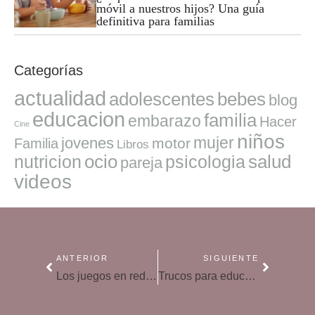
móvil a nuestros hijos? Una guía
definitiva para familias
Categorías
actualidad
adolescentes
bebes
blog
educacion
familia
embarazo
Hacer
Cine
niños
mujer
jovenes
motor
Familia
Libros
ocio
salud
nutricion
psicologia
pareja
videos
ANTERIOR
SIGUIENTE
Los juegos en red: en línea entre realidad y ficción
Trucos para educar en la voluntad a los niños