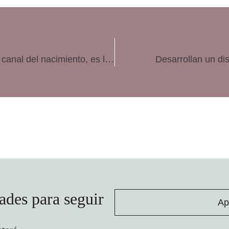
El metabolismo de la madre, no el tamaño del canal del nacimiento, es lo que limita la duración del embarazo
Desarrollan un dis
ades para seguir
Ap