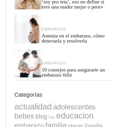
‘soy pro teta’, eso no define si
eres una madre mejor o peor»
EMBARAZO
Anemia en el embarazo, cómo
detectarla y resolverla
EMBARAZO
10 consejos para asegurarte un
embarazo feliz
Categorías
actualidad
adolescentes
educacion
bebes
blog
Cine
familia
embarazo
Hacer Familia