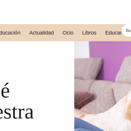
ducación
Actualidad
Ocio
Libros
Educar le
ué
stra