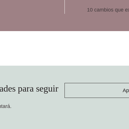
10 cambios que e
ades para seguir
Ap
ntará.