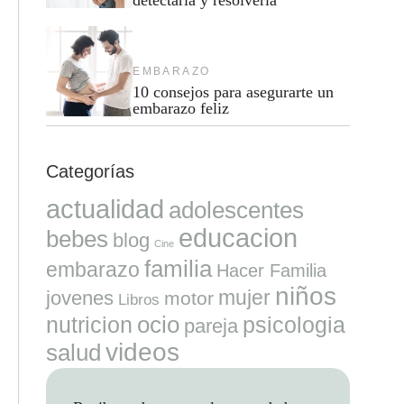
EMBARAZO
10 consejos para asegurarte un
embarazo feliz
Categorías
actualidad
adolescentes
educacion
bebes
blog
Cine
familia
embarazo
Hacer Familia
niños
mujer
jovenes
motor
Libros
ocio
nutricion
psicologia
pareja
videos
salud