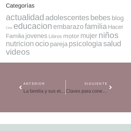
Categorías
actualidad
adolescentes
bebes
blog
educacion
familia
embarazo
Hacer
Cine
niños
mujer
jovenes
motor
Familia
Libros
ocio
salud
nutricion
psicologia
pareja
videos
ANTERIOR
SIGUIENTE
La familia y sus etapas del ciclo vital: ¿en cuál te encuentras?
Claves para conectar con tus hijos