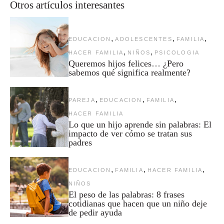
Otros artículos interesantes
,
,
,
EDUCACION
ADOLESCENTES
FAMILIA
,
,
HACER FAMILIA
NIÑOS
PSICOLOGIA
Queremos hijos felices… ¿Pero
sabemos qué significa realmente?
,
,
,
PAREJA
EDUCACION
FAMILIA
HACER FAMILIA
Lo que un hijo aprende sin palabras: El
impacto de ver cómo se tratan sus
padres
,
,
,
EDUCACION
FAMILIA
HACER FAMILIA
NIÑOS
El peso de las palabras: 8 frases
cotidianas que hacen que un niño deje
de pedir ayuda