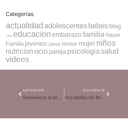
Categorías
actualidad
adolescentes
bebes
blog
educacion
familia
embarazo
Hacer
Cine
niños
mujer
jovenes
motor
Familia
Libros
ocio
salud
nutricion
psicologia
pareja
videos
ANTERIOR
SIGUIENTE
Resiliencia: el pilar indiscutible de las familias en la era actual
Una familia sin filtros: la realidad tras las redes sociales