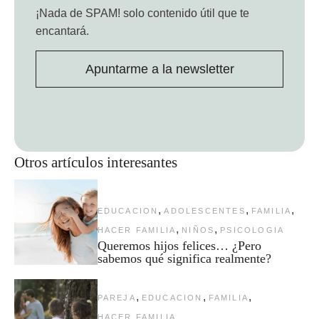
¡Nada de SPAM!
solo contenido útil que te
encantará.
Apuntarme a la newsletter
Otros artículos interesantes
,
,
,
EDUCACION
ADOLESCENTES
FAMILIA
,
,
HACER FAMILIA
NIÑOS
PSICOLOGIA
Queremos hijos felices… ¿Pero
sabemos qué significa realmente?
,
,
,
PAREJA
EDUCACION
FAMILIA
HACER FAMILIA