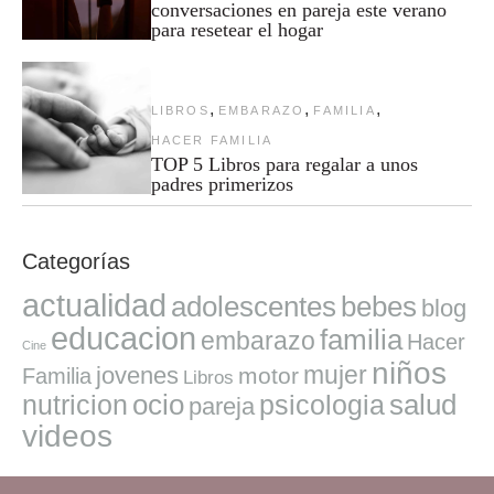
conversaciones en pareja este verano
para resetear el hogar
,
,
,
LIBROS
EMBARAZO
FAMILIA
HACER FAMILIA
TOP 5 Libros para regalar a unos
padres primerizos
Categorías
actualidad
adolescentes
bebes
blog
educacion
familia
embarazo
Hacer
Cine
niños
mujer
jovenes
motor
Familia
Libros
ocio
salud
nutricion
psicologia
pareja
videos