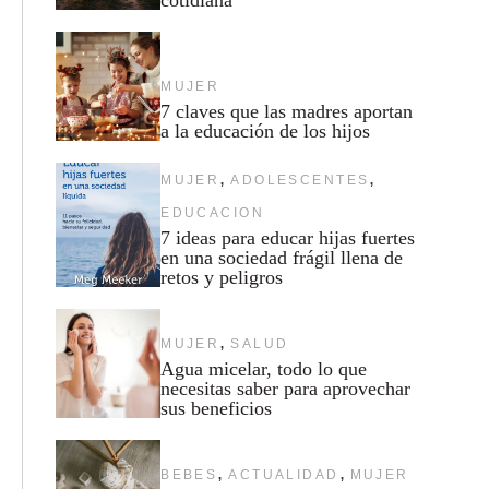
MUJER
7 claves que las madres aportan
a la educación de los hijos
,
,
MUJER
ADOLESCENTES
EDUCACION
7 ideas para educar hijas fuertes
en una sociedad frágil llena de
retos y peligros
,
MUJER
SALUD
Agua micelar, todo lo que
necesitas saber para aprovechar
sus beneficios
,
,
BEBES
ACTUALIDAD
MUJER