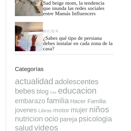
Sad beige mom, la tendencia
que inunda las redes sociales
entre Mamás Influencers
MUJER
¿Sabes qué tipo de persiana
debes instalar en cada zona de la
casa?
Categorías
actualidad
adolescentes
educacion
bebes
blog
Cine
familia
embarazo
Hacer Familia
niños
mujer
jovenes
motor
Libros
ocio
nutricion
psicologia
pareja
videos
salud