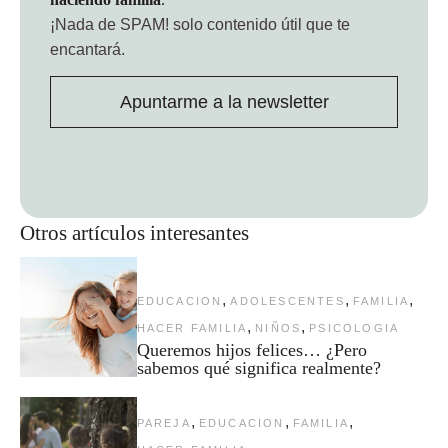
¡Nada de SPAM!
solo contenido útil que te
encantará.
Apuntarme a la newsletter
Otros artículos interesantes
,
,
,
EDUCACION
ADOLESCENTES
FAMILIA
,
,
HACER FAMILIA
NIÑOS
PSICOLOGIA
Queremos hijos felices… ¿Pero
sabemos qué significa realmente?
,
,
,
PAREJA
EDUCACION
FAMILIA