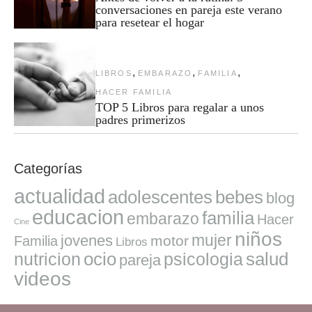
conversaciones en pareja este verano
para resetear el hogar
,
,
,
LIBROS
EMBARAZO
FAMILIA
HACER FAMILIA
TOP 5 Libros para regalar a unos
padres primerizos
Categorías
actualidad
adolescentes
bebes
blog
educacion
familia
embarazo
Hacer
Cine
niños
mujer
jovenes
motor
Familia
Libros
ocio
salud
nutricion
psicologia
pareja
videos