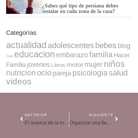
¿Sabes qué tipo de persiana debes
instalar en cada zona de la casa?
Categorías
actualidad
adolescentes
bebes
blog
educacion
familia
embarazo
Hacer
Cine
niños
mujer
jovenes
motor
Familia
Libros
ocio
salud
nutricion
psicologia
pareja
videos
ANTERIOR
SIGUIENTE
El avance de la mujer: la feminización en la historia
Organizar una fiesta: trucos para que sea un éxito