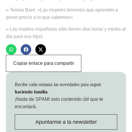
–
Teresa Baró: «Las mujeres tenemos que aprender a
poner precio a lo que sabemos»
–
Las madres españolas sólo tienen dos horas y media al
día para sus hijos
Copiar enlace para compartir
Recibe cada semana las novedades para seguir
haciendo familia
.
¡Nada de SPAM!
solo contenido útil que te
encantará.
Apuntarme a la newsletter