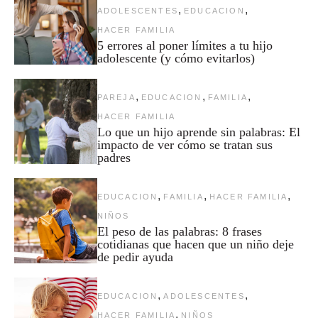
,
,
ADOLESCENTES
EDUCACION
HACER FAMILIA
5 errores al poner límites a tu hijo
adolescente (y cómo evitarlos)
,
,
,
PAREJA
EDUCACION
FAMILIA
HACER FAMILIA
Lo que un hijo aprende sin palabras: El
impacto de ver cómo se tratan sus
padres
,
,
,
EDUCACION
FAMILIA
HACER FAMILIA
NIÑOS
El peso de las palabras: 8 frases
cotidianas que hacen que un niño deje
de pedir ayuda
,
,
EDUCACION
ADOLESCENTES
,
HACER FAMILIA
NIÑOS