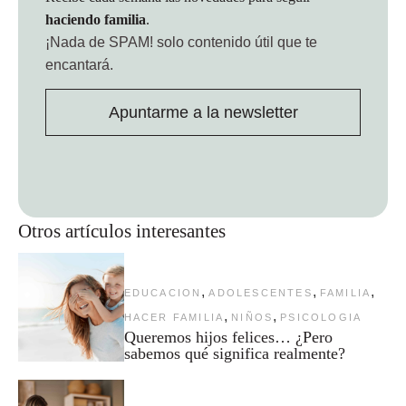
haciendo familia
.
¡Nada de SPAM!
solo contenido útil que te
encantará.
Apuntarme a la newsletter
Otros artículos interesantes
,
,
,
EDUCACION
ADOLESCENTES
FAMILIA
,
,
HACER FAMILIA
NIÑOS
PSICOLOGIA
Queremos hijos felices… ¿Pero
sabemos qué significa realmente?