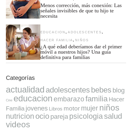
Menos corrección, más conexión: Las
señales invisibles de que tu hijo te
necesita
,
,
EDUCACION
ADOLESCENTES
,
HACER FAMILIA
NIÑOS
¿A qué edad deberíamos dar el primer
móvil a nuestros hijos? Una guía
definitiva para familias
Categorías
actualidad
adolescentes
bebes
blog
educacion
familia
embarazo
Hacer
Cine
niños
mujer
jovenes
motor
Familia
Libros
ocio
salud
nutricion
psicologia
pareja
videos