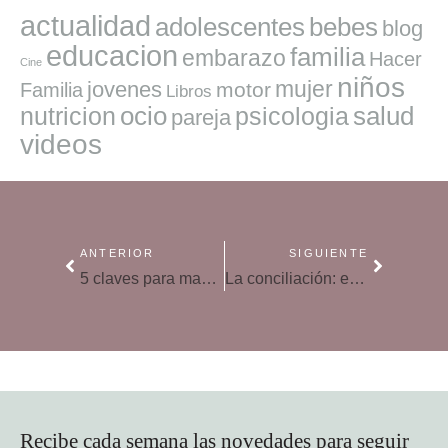
actualidad
adolescentes
bebes
blog
educacion
familia
embarazo
Hacer
Cine
niños
mujer
jovenes
motor
Familia
Libros
ocio
salud
nutricion
psicologia
pareja
videos
ANTERIOR
SIGUIENTE
5 claves para mantener el bronceado después del verano
La conciliación: el techo de cristal de la mujer
Recibe cada semana las novedades para seguir