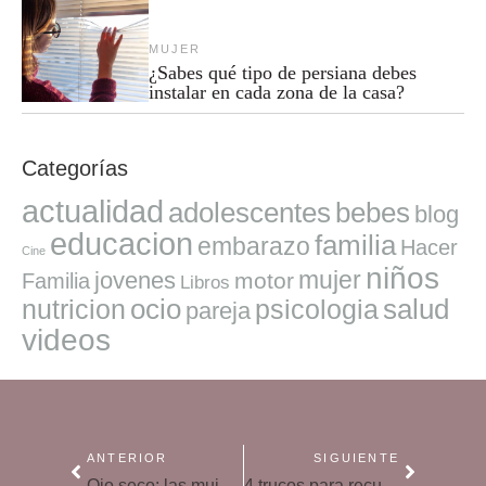
MUJER
¿Sabes qué tipo de persiana debes
instalar en cada zona de la casa?
Categorías
actualidad
adolescentes
bebes
blog
educacion
familia
embarazo
Hacer
Cine
niños
mujer
jovenes
motor
Familia
Libros
ocio
salud
nutricion
psicologia
pareja
videos
ANTERIOR
SIGUIENTE
Ojo seco: las mujeres tienen un riesgo 5 veces mayor
4 trucos para recuperar la belleza de tu piel