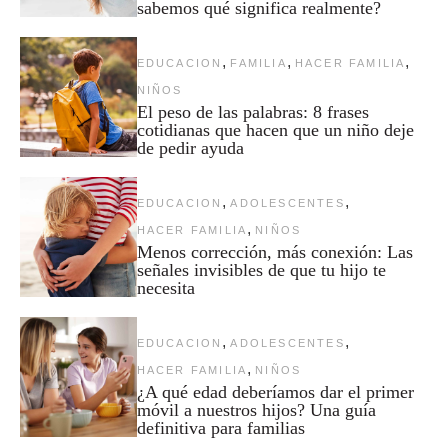
sabemos qué significa realmente?
,
,
,
EDUCACION
FAMILIA
HACER FAMILIA
NIÑOS
El peso de las palabras: 8 frases
cotidianas que hacen que un niño deje
de pedir ayuda
,
,
EDUCACION
ADOLESCENTES
,
HACER FAMILIA
NIÑOS
Menos corrección, más conexión: Las
señales invisibles de que tu hijo te
necesita
,
,
EDUCACION
ADOLESCENTES
,
HACER FAMILIA
NIÑOS
¿A qué edad deberíamos dar el primer
móvil a nuestros hijos? Una guía
definitiva para familias