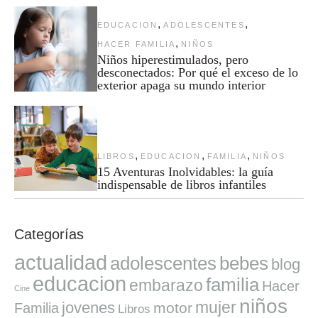
,
,
EDUCACION
ADOLESCENTES
,
HACER FAMILIA
NIÑOS
Niños hiperestimulados, pero
desconectados: Por qué el exceso de lo
exterior apaga su mundo interior
,
,
,
LIBROS
EDUCACION
FAMILIA
NIÑOS
15 Aventuras Inolvidables: la guía
indispensable de libros infantiles
Categorías
actualidad
adolescentes
bebes
blog
educacion
familia
embarazo
Hacer
Cine
niños
mujer
jovenes
motor
Familia
Libros