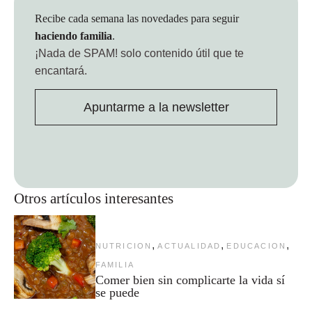
Recibe cada semana las novedades para seguir
haciendo familia
.
¡Nada de SPAM!
solo contenido útil que te
encantará.
Apuntarme a la newsletter
Otros artículos interesantes
,
,
,
NUTRICION
ACTUALIDAD
EDUCACION
FAMILIA
Comer bien sin complicarte la vida sí
se puede