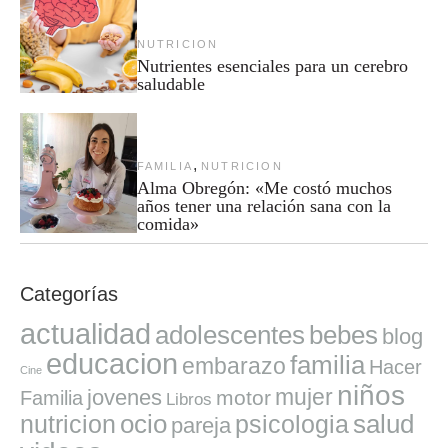
NUTRICION
Nutrientes esenciales para un cerebro
saludable
,
FAMILIA
NUTRICION
Alma Obregón: «Me costó muchos
años tener una relación sana con la
comida»
Categorías
actualidad
adolescentes
bebes
blog
educacion
familia
embarazo
Hacer
Cine
niños
mujer
jovenes
motor
Familia
Libros
ocio
salud
nutricion
psicologia
pareja