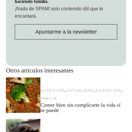
haciendo familia
.
¡Nada de SPAM!
solo contenido útil que te
encantará.
Apuntarme a la newsletter
Otros artículos interesantes
,
,
,
NUTRICION
ACTUALIDAD
EDUCACION
FAMILIA
Comer bien sin complicarte la vida sí
se puede