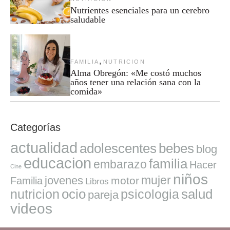
Nutrientes esenciales para un cerebro
saludable
,
FAMILIA
NUTRICION
Alma Obregón: «Me costó muchos
años tener una relación sana con la
comida»
Categorías
actualidad
adolescentes
bebes
blog
educacion
familia
embarazo
Hacer
Cine
niños
mujer
jovenes
motor
Familia
Libros
ocio
salud
nutricion
psicologia
pareja
videos