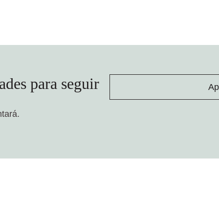
ades para seguir
Ap
ntará.