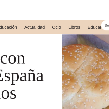
ducación
Actualidad
Ocio
Libros
Educar le
 con
España
los