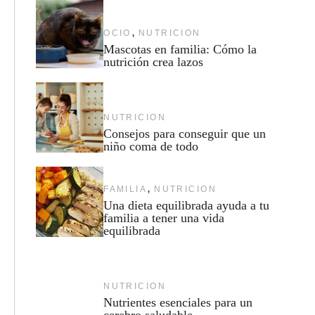
,
OCIO
NUTRICION
Mascotas en familia: Cómo la
nutrición crea lazos
NUTRICION
Consejos para conseguir que un
niño coma de todo
,
FAMILIA
NUTRICION
Una dieta equilibrada ayuda a tu
familia a tener una vida
equilibrada
NUTRICION
Nutrientes esenciales para un
cerebro saludable