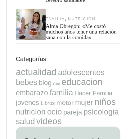
,
FAMILIA
NUTRICION
Alma Obregón: «Me costó
muchos años tener una relación
sana con la comida»
Categorías
actualidad
adolescentes
educacion
bebes
blog
Cine
familia
embarazo
Hacer Familia
niños
mujer
jovenes
motor
Libros
ocio
nutricion
psicologia
pareja
videos
salud