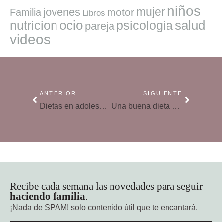
niños
mujer
jovenes
motor
Familia
Libros
ocio
salud
nutricion
psicologia
pareja
videos
ANTERIOR
SIGUIENTE
Dietas en adolescentes, una práctica de alto riesgo
Una buena dieta ayuda a prevenir la insuficiencia cardíaca
Recibe cada semana las novedades para seguir
haciendo familia
.
¡Nada de SPAM!
solo contenido útil que te encantará.