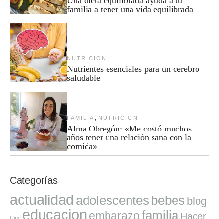
Una dieta equilibrada ayuda a tu
familia a tener una vida equilibrada
NUTRICION
Nutrientes esenciales para un cerebro
saludable
,
FAMILIA
NUTRICION
Alma Obregón: «Me costó muchos
años tener una relación sana con la
comida»
Categorías
actualidad
adolescentes
bebes
blog
educacion
familia
embarazo
Hacer
Cine