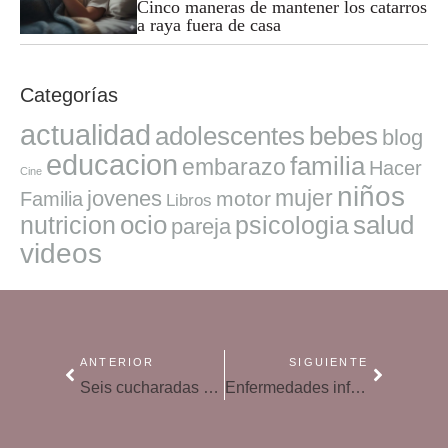
Cinco maneras de mantener los catarros
a raya fuera de casa
Categorías
actualidad
adolescentes
bebes
blog
educacion
familia
embarazo
Hacer
Cine
niños
mujer
jovenes
motor
Familia
Libros
ocio
salud
nutricion
psicologia
pareja
videos
ANTERIOR
SIGUIENTE
Seis cucharadas de azúcar al día, el límite para los niños
Enfermedades infantiles: ¿cuáles hay que comunicar en la escuela?