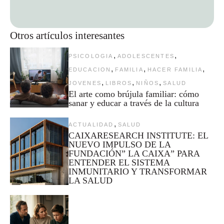
Otros artículos interesantes
,
,
PSICOLOGIA
ADOLESCENTES
,
,
,
EDUCACION
FAMILIA
HACER FAMILIA
,
,
,
JOVENES
LIBROS
NIÑOS
SALUD
El arte como brújula familiar: cómo
sanar y educar a través de la cultura
,
ACTUALIDAD
SALUD
CAIXARESEARCH INSTITUTE: EL
NUEVO IMPULSO DE LA
FUNDACIÓN” LA CAIXA” PARA
ENTENDER EL SISTEMA
INMUNITARIO Y TRANSFORMAR
LA SALUD